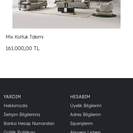
Mix Koltuk Takımı
161.000,00
TL
YARDIM
HESABIM
Hakkımızda
Üyelik Bilgilerim
İletişim Bilgilerimiz
Adres Bilgilerim
Banka Hesap Numaraları
Siparişlerim
Gizlilik Politikası
Alışveriş Listem