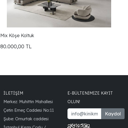
Mix Köşe Koltuk
80.000,00
TL
İLETİŞİM
E-BÜLTENIMIZE KAYIT
Merkez: Muhittin Mahallesi
OLUN!
Çetin Emeç Caddesi No:11
Kaydol
Şube: Omurtak caddesi
İstanbul Kısmı Çorlu /