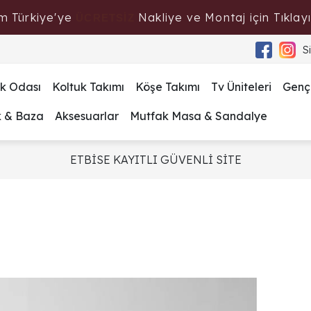
m Türkiye'ye
Nakliye ve Montaj için Tıklayı
ÜCRETSİZ
S
k Odası
Koltuk Takımı
Köşe Takımı
Tv Üniteleri
Genç
k & Baza
Aksesuarlar
Mutfak Masa & Sandalye
ETBİSE KAYITLI GÜVENLİ SİTE