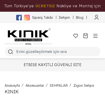
Tüm Türkiye'ye
Nakliye ve Montaj için
ÜCRETSİZ
Tıklayınız
Sipariş Takibi
İletişim
Blog
ETBİSE KAYITLI GÜVENLİ SİTE
Anasayfa
Aksesuarlar
SEHPALAR
Zigon Sehpa
KINIK