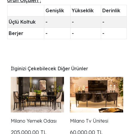
Ürün Ölçüleri ;
Genişlik
Yükseklik
Derinlik
Üçlü Koltuk
-
-
-
Berjer
-
-
-
İlginizi Çekebilecek Diğer Ürünler
Milano Yemek Odası
Milano Tv Ünitesi
205.000,00
TL
60.000,00
TL