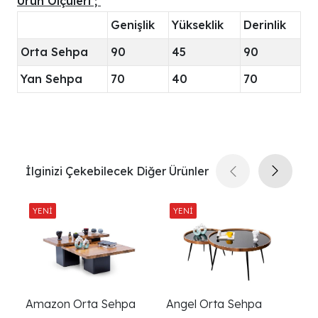
Ürün Ölçüleri ;
Genişlik
Yükseklik
Derinlik
Orta Sehpa
90
45
90
Yan Sehpa
70
40
70
İlginizi Çekebilecek Diğer Ürünler
Amazon Orta Sehpa
Angel Orta Sehpa
Be