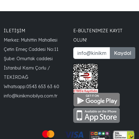
İLETİŞİM
E-BÜLTENIMIZE KAYIT
Merkez: Muhittin Mahallesi
OLUN!
Çetin Emeç Caddesi No:11
Kaydol
Şube: Omurtak caddesi
İstanbul Kısmı Çorlu /
TEKİRDAĞ
Whatsapp:
0543 653 63 60
info@kinikmobilya.com.tr