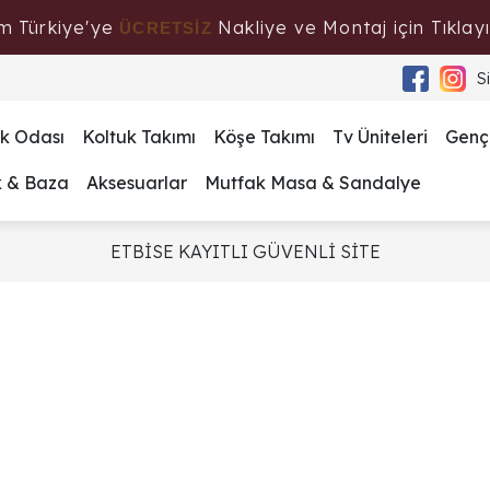
m Türkiye'ye
Nakliye ve Montaj için Tıklayı
ÜCRETSİZ
S
k Odası
Koltuk Takımı
Köşe Takımı
Tv Üniteleri
Genç
k & Baza
Aksesuarlar
Mutfak Masa & Sandalye
ETBİSE KAYITLI GÜVENLİ SİTE