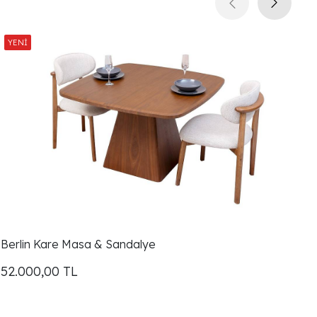
Berlin Kare Masa & Sandalye
M
52.000,00
TL
5