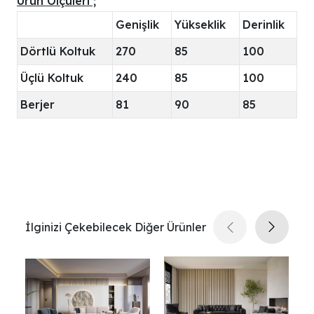
Ürün Ölçüleri ;
Genişlik
Yükseklik
Derinlik
Dörtlü Koltuk
270
85
100
Üçlü Koltuk
240
85
100
Berjer
81
90
85
İlginizi Çekebilecek Diğer Ürünler