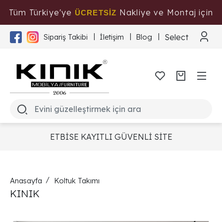
Tüm Türkiye'ye
Nakliye ve Montaj için
ÜCRETSİZ
Tıklayınız
Select Langua
Sipariş Takibi
İletişim
Blog
ETBİSE KAYITLI GÜVENLİ SİTE
Anasayfa
Koltuk Takımı
KINIK