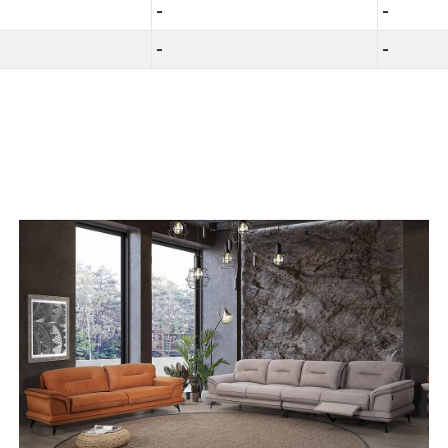
-
-
-
-