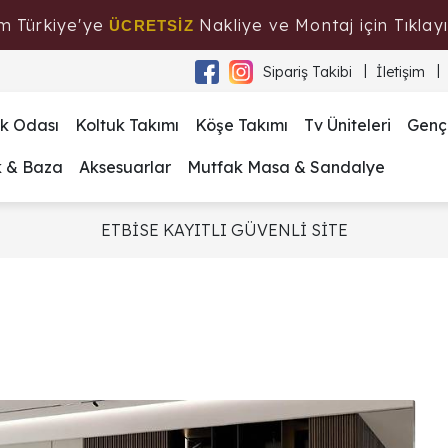
m Türkiye'ye
Nakliye ve Montaj için Tıklayı
ÜCRETSİZ
Sipariş Takibi
İletişim
k Odası
Koltuk Takımı
Köşe Takımı
Tv Üniteleri
Genç
k & Baza
Aksesuarlar
Mutfak Masa & Sandalye
ETBİSE KAYITLI GÜVENLİ SİTE