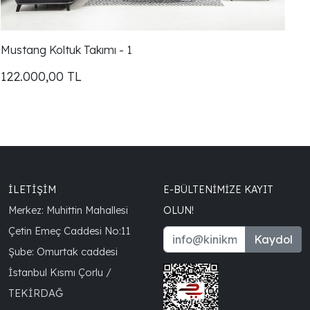
Mustang Koltuk Takımı - 1
Mu
122.000,00
TL
1
İLETİŞİM
E-BÜLTENIMIZE KAYIT
Merkez: Muhittin Mahallesi
OLUN!
Çetin Emeç Caddesi No:11
Kaydol
Şube: Omurtak caddesi
İstanbul Kısmı Çorlu /
TEKİRDAĞ