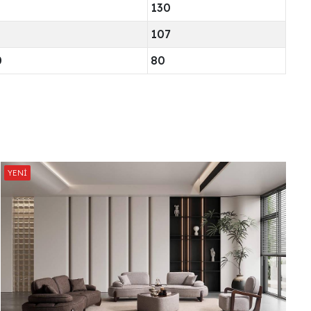
130
107
0
80