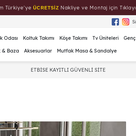
m Türkiye'ye
Nakliye ve Montaj için Tıklayı
ÜCRETSİZ
S
k Odası
Koltuk Takımı
Köşe Takımı
Tv Üniteleri
Genç
k & Baza
Aksesuarlar
Mutfak Masa & Sandalye
ETBİSE KAYITLI GÜVENLİ SİTE