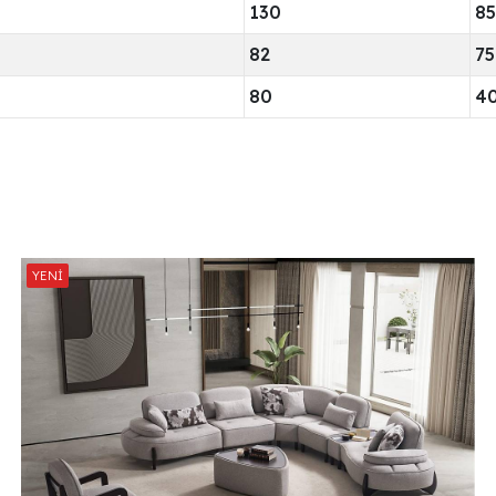
130
85
82
75
80
4