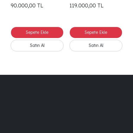
Koltuk
Ta
90.000,00
TL
119.000,00
TL
1