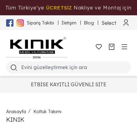
Tüm Türkiye'ye
Nakliye ve Montaj için
ÜCRETSİZ
Tıklayınız
Select Langua
Sipariş Takibi
İletişim
Blog
ETBİSE KAYITLI GÜVENLİ SİTE
Anasayfa
Koltuk Takımı
KINIK