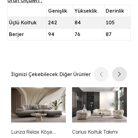
Ürün Ölçüleri ;
Genişlik
Yükseklik
Derinlik
Üçlü Koltuk
242
84
105
Berjer
94
76
87
İlginizi Çekebilecek Diğer Ürünler
Lunza Relax Köşe
Carius Koltuk Takımı
Cr