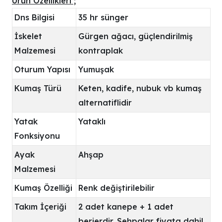
Ürün Özellikleri ;
Dns Bilgisi
35 hr sünger
İskelet
Gürgen ağacı, güçlendirilmiş
Malzemesi
kontraplak
Oturum Yapısı
Yumuşak
Kumaş Türü
Keten, kadife, nubuk vb kumaş
alternatiflidir
Yatak
Yataklı
Fonksiyonu
Ayak
Ahşap
Malzemesi
Kumaş Özelliği
Renk değiştirilebilir
Takım İçeriği
2 adet kanepe + 1 adet
berjerdir. Sehpalar fiyata dahil