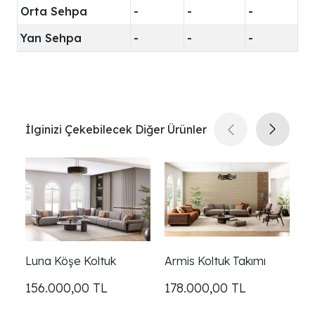
Orta Sehpa
-
-
-
Yan Sehpa
-
-
-
İlginizi Çekebilecek Diğer Ürünler
Luna Köşe Koltuk
Armis Koltuk Takımı
H
156.000,00
TL
178.000,00
TL
1