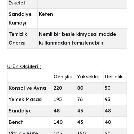
İskeleti
Sandalye
Keten
Kumaşı
Temizlik
Nemli bir bezle kimyasal madde
Önerisi
kullanmadan temizlenebilir
Ürün Ölçüleri ;
Genişlik
Yükseklik
Derinlik
Konsol ve Ayna
220
80
50
Yemek Masası
195
76
93
Sandalye
48
43
48
Bench
140
43
48
Vitrin - Büfe
105
150
50