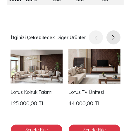
İlginizi Çekebilecek Diğer Ürünler
Lotus Koltuk Takımı
Lotus Tv Ünitesi
L
125.000,00
TL
44.000,00
TL
2