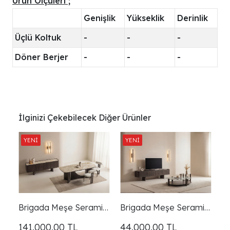
Ürün Ölçüleri ;
Genişlik
Yükseklik
Derinlik
Üçlü Koltuk
-
-
-
Döner Berjer
-
-
-
İlginizi Çekebilecek Diğer Ürünler
Brigada Meşe Seramik
Brigada Meşe Seramik
Yemek Odası
Tv Ünitesi
141.000,00
TL
44.000,00
TL