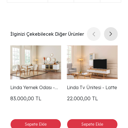
İlginizi Çekebilecek Diğer Ürünler
Linda Yemek Odası -
Linda Tv Ünitesi - Latte
Li
Latte
83.000,00
TL
22.000,00
TL
9