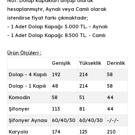
Not: Dolap kapakları ahşap olarak
hesaplanmıştır, Aynalı veya Camlı olarak
istenilirse fiyat farkı çıkmaktadır;
- 1 Adet Dolap Kapağı: 5.000 TL. - Aynalı
- 1 Adet Dolap Kapağı: 8.500 TL. - Camlı
Ürün Ölçüleri ;
Genişlik
Yükseklik
Derinlik
Dolap - 4 Kapılı
192
214
58
Dolap - 1 Kapılı
48
214
58
Komodin
58
51
44
Şifonyer
113
81
44
Şifonyer Aynası
60/40/30
60/40/30
-/-/-
Karyola
174
125
210