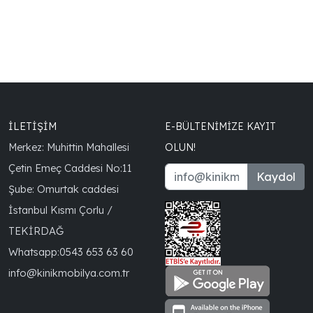
İLETİŞİM
E-BÜLTENIMIZE KAYIT
Merkez: Muhittin Mahallesi
OLUN!
Çetin Emeç Caddesi No:11
Kaydol
Şube: Omurtak caddesi
İstanbul Kısmı Çorlu /
TEKİRDAĞ
Whatsapp:
0543 653 63 60
info@kinikmobilya.com.tr