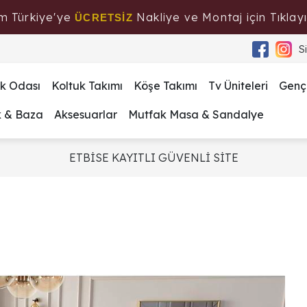
m Türkiye'ye
Nakliye ve Montaj için Tıklayı
ÜCRETSİZ
S
k Odası
Koltuk Takımı
Köşe Takımı
Tv Üniteleri
Genç
k & Baza
Aksesuarlar
Mutfak Masa & Sandalye
ETBİSE KAYITLI GÜVENLİ SİTE