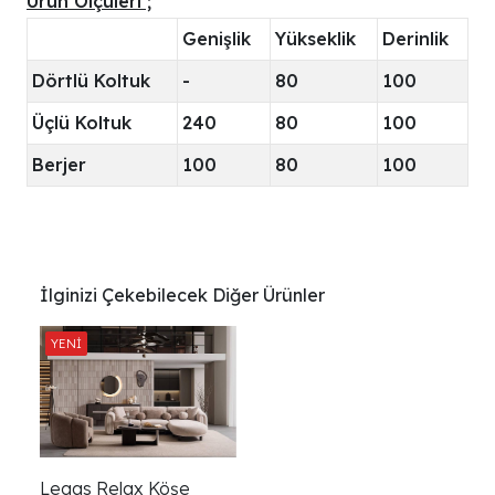
Ürün Ölçüleri ;
Genişlik
Yükseklik
Derinlik
Dörtlü Koltuk
-
80
100
Üçlü Koltuk
240
80
100
Berjer
100
80
100
İlginizi Çekebilecek Diğer Ürünler
Legas Relax Köşe