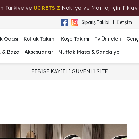
m Türkiye'ye
Nakliye ve Montaj için Tıklayı
ÜCRETSİZ
Sipariş Takibi
İletişim
k Odası
Koltuk Takımı
Köşe Takımı
Tv Üniteleri
Genç
k & Baza
Aksesuarlar
Mutfak Masa & Sandalye
ETBİSE KAYITLI GÜVENLİ SİTE