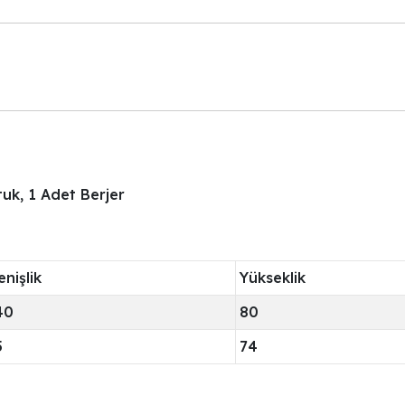
tuk, 1 Adet Berjer
nişlik
Yükseklik
40
80
5
74