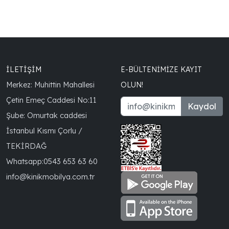
İLETİŞİM
E-BÜLTENIMIZE KAYIT
Merkez: Muhittin Mahallesi
OLUN!
Çetin Emeç Caddesi No:11
Kaydol
Şube: Omurtak caddesi
İstanbul Kısmı Çorlu /
TEKİRDAĞ
Whatsapp:
0543 653 63 60
info@kinikmobilya.com.tr