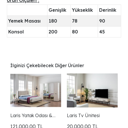
Ürün Ölçüleri ;
Genişlik
Yükseklik
Derinlik
Yemek Masası
180
78
90
Konsol
200
80
45
İlginizi Çekebilecek Diğer Ürünler
Laris Yatak Odası &
Laris Tv Ünitesi
Giyinme Dolabı
121.000,00
TL
20.000,00
TL