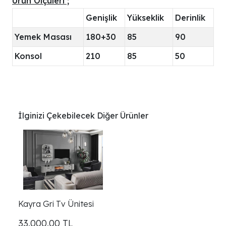
Ürün Ölçüleri ;
Genişlik
Yükseklik
Derinlik
Yemek Masası
180+30
85
90
Konsol
210
85
50
İlginizi Çekebilecek Diğer Ürünler
Kayra Gri Tv Ünitesi
33.000,00
TL