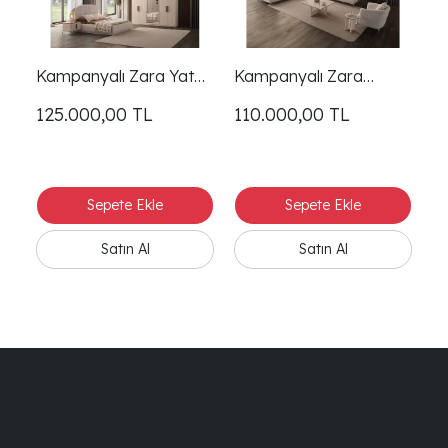
Kampanyalı Zara Yatak
Kampanyalı Zara
K
Odası
Koltuk Takımı
Ün
125.000,00
TL
110.000,00
TL
2