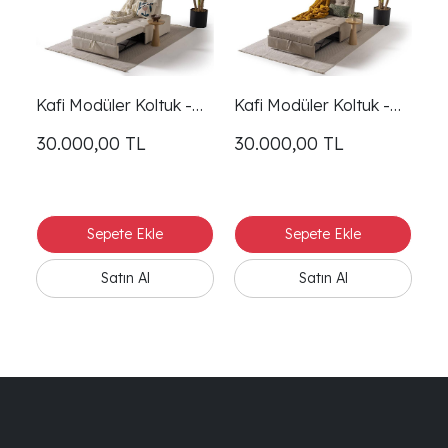
Kafi Modüler Koltuk -
Kafi Modüler Koltuk -
Ka
Krem
Koyu Vizon
P
30.000,00
TL
30.000,00
TL
3