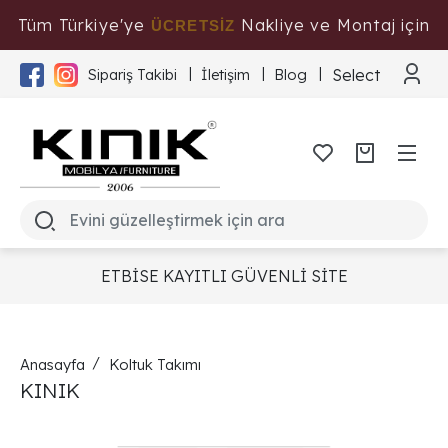
Tüm Türkiye'ye
Nakliye ve Montaj için
ÜCRETSİZ
Tıklayınız
Select Langua
Sipariş Takibi
İletişim
Blog
ETBİSE KAYITLI GÜVENLİ SİTE
Anasayfa
Koltuk Takımı
KINIK