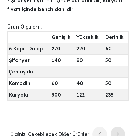
- Şifonyer fiyatının içinde puf dahildir, Karyola
fiyatı içinde bench dahildir
Ürün Ölçüleri ;
Genişlik
Yükseklik
Derinlik
6 Kapılı Dolap
270
220
60
Şifonyer
140
80
50
Çamaşırlık
-
-
-
Komodin
60
40
50
Karyola
300
122
235
İlginizi Çekebilecek Diğer Ürünler