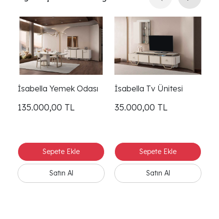
İsabella Yemek Odası
İsabella Tv Ünitesi
İ
135.000,00
TL
35.000,00
TL
2