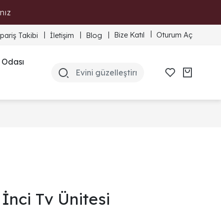
nız
Bize Katıl
Oturum Aç
ipariş Takibi
İletişim
Blog
 Odası
İnci Tv Ünitesi