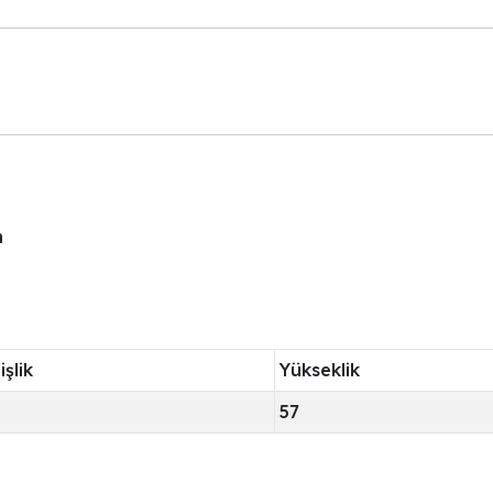
m
şlik
Yükseklik
57