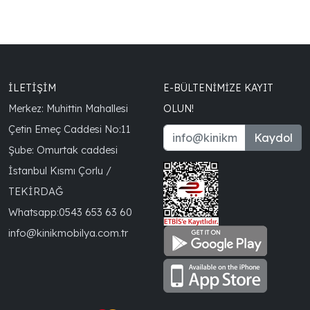
İLETİŞİM
E-BÜLTENIMIZE KAYIT
Merkez: Muhittin Mahallesi
OLUN!
Çetin Emeç Caddesi No:11
Kaydol
Şube: Omurtak caddesi
İstanbul Kısmı Çorlu /
TEKİRDAĞ
Whatsapp:
0543 653 63 60
info@kinikmobilya.com.tr