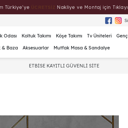
m Türkiye'ye
Nakliye ve Montaj için Tıklayı
ÜCRETSİZ
S
k Odası
Koltuk Takımı
Köşe Takımı
Tv Üniteleri
Genç
k & Baza
Aksesuarlar
Mutfak Masa & Sandalye
ETBİSE KAYITLI GÜVENLİ SİTE