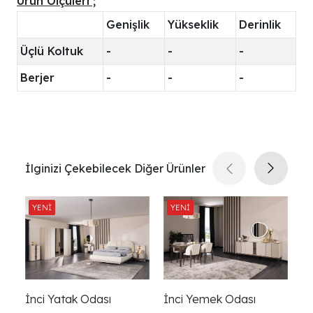
Ürün Ölçüleri ;
Genişlik
Yükseklik
Derinlik
Üçlü Koltuk
-
-
-
Berjer
-
-
-
İlginizi Çekebilecek Diğer Ürünler
İnci Yatak Odası
İnci Yemek Odası
İn