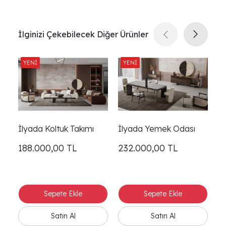
İlginizi Çekebilecek Diğer Ürünler
İlyada Koltuk Takımı
İlyada Yemek Odası
İl
188.000,00
TL
232.000,00
TL
1