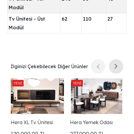
Modül
Tv Ünitesi - Üst
62
110
27
Modül
İlginizi Çekebilecek Diğer Ürünler
Hera XL Tv Ünitesi
Hera Yemek Odası
He
120.000,00
TL
277.000,00
TL
2