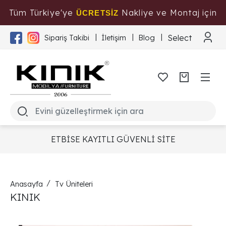
Tüm Türkiye'ye
Nakliye ve Montaj için
ÜCRETSİZ
Tıklayınız
Select Langua
Sipariş Takibi
İletişim
Blog
ETBİSE KAYITLI GÜVENLİ SİTE
Anasayfa
Tv Üniteleri
KINIK