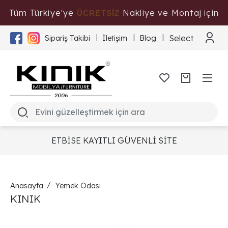
Tüm Türkiye'ye
Nakliye ve Montaj için
ÜCRETSİZ
Tıklayınız
Select Langua
Sipariş Takibi
İletişim
Blog
ETBİSE KAYITLI GÜVENLİ SİTE
Anasayfa
Yemek Odası
KINIK