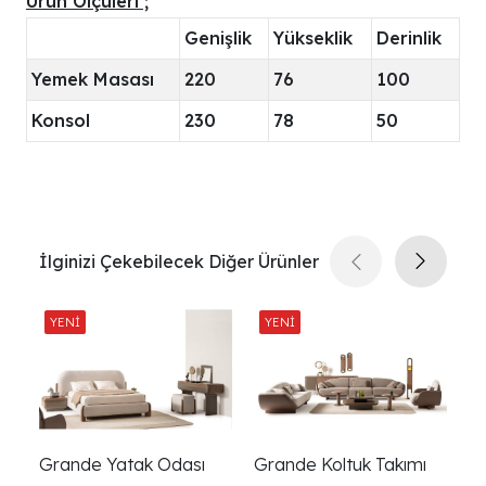
Ürün Ölçüleri ;
Genişlik
Yükseklik
Derinlik
Yemek Masası
220
76
100
Konsol
230
78
50
İlginizi Çekebilecek Diğer Ürünler
Grande Yatak Odası
Grande Koltuk Takımı
G