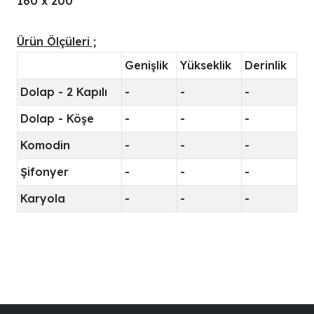
160 x 200
Ürün Ölçüleri ;
Genişlik
Yükseklik
Derinlik
Dolap - 2 Kapılı
-
-
-
Dolap - Köşe
-
-
-
Komodin
-
-
-
Şifonyer
-
-
-
Karyola
-
-
-