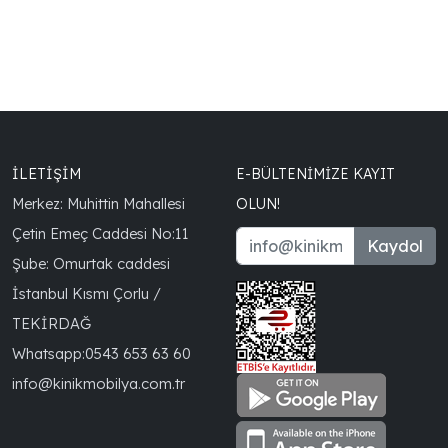
İLETİŞİM
E-BÜLTENIMIZE KAYIT
Merkez: Muhittin Mahallesi
OLUN!
Çetin Emeç Caddesi No:11
Kaydol
Şube: Omurtak caddesi
İstanbul Kısmı Çorlu /
TEKİRDAĞ
Whatsapp:
0543 653 63 60
info@kinikmobilya.com.tr