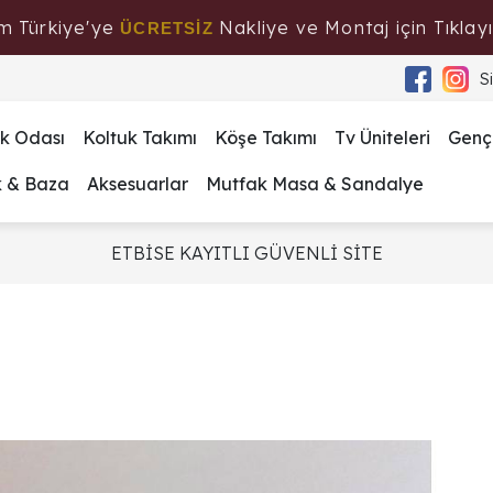
m Türkiye'ye
Nakliye ve Montaj için Tıklayı
ÜCRETSİZ
S
k Odası
Koltuk Takımı
Köşe Takımı
Tv Üniteleri
Genç
k & Baza
Aksesuarlar
Mutfak Masa & Sandalye
ETBİSE KAYITLI GÜVENLİ SİTE