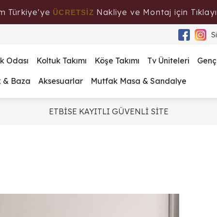
m Türkiye'ye
Nakliye ve Montaj için Tıklayı
ÜCRETSİZ
S
k Odası
Koltuk Takımı
Köşe Takımı
Tv Üniteleri
Genç
k & Baza
Aksesuarlar
Mutfak Masa & Sandalye
ETBİSE KAYITLI GÜVENLİ SİTE