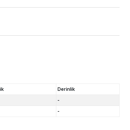
ik
Derinlik
-
-