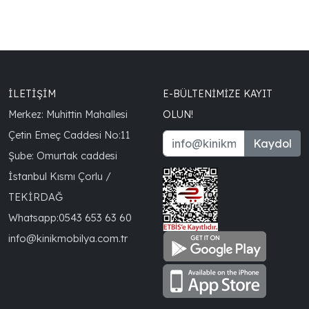
İLETİŞİM
E-BÜLTENIMIZE KAYIT
Merkez: Muhittin Mahallesi
OLUN!
Çetin Emeç Caddesi No:11
Kaydol
Şube: Omurtak caddesi
İstanbul Kısmı Çorlu /
TEKİRDAĞ
Whatsapp:
0543 653 63 60
info@kinikmobilya.com.tr