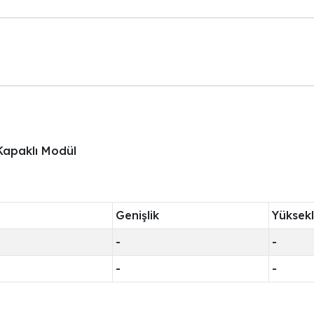
 Kapaklı Modül
Genişlik
Yüksekl
-
-
-
-