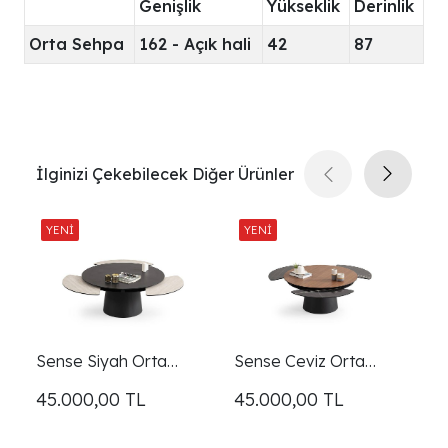
Genişlik
Yükseklik
Derinlik
Orta Sehpa
162 - Açık hali
42
87
İlginizi Çekebilecek Diğer Ürünler
Sense Siyah Orta
Sense Ceviz Orta
S
Sehpa
Sehpa
S
45.000,00
TL
45.000,00
TL
4