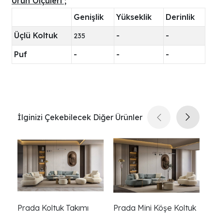
Ürün Ölçüleri ;
Genişlik
Yükseklik
Derinlik
Üçlü Koltuk
-
-
235
Puf
-
-
-
İlginizi Çekebilecek Diğer Ürünler
Prada Koltuk Takımı
Prada Mini Köşe Koltuk
Pe