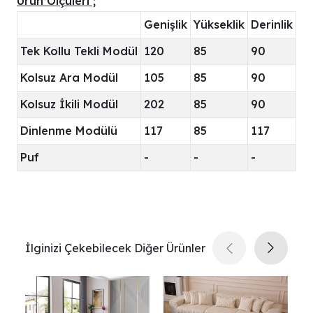
Ürün Ölçüleri ;
Genişlik
Yükseklik
Derinlik
Tek Kollu Tekli Modül
120
85
90
Kolsuz Ara Modül
105
85
90
Kolsuz İkili Modül
202
85
90
Dinlenme Modülü
117
85
117
Puf
-
-
-
İlginizi Çekebilecek Diğer Ürünler