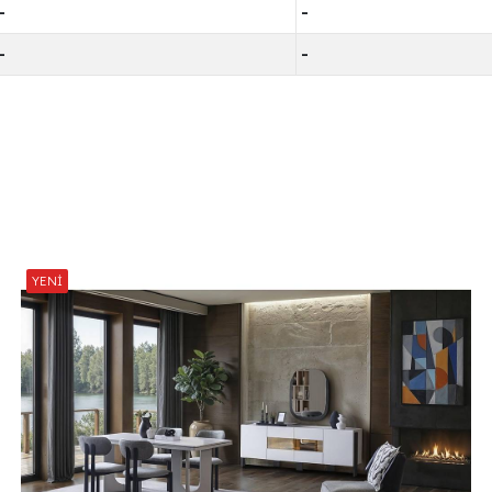
-
-
-
-