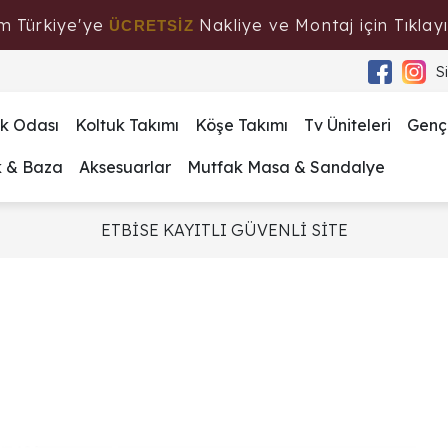
m Türkiye'ye
Nakliye ve Montaj için Tıklayı
ÜCRETSİZ
S
k Odası
Koltuk Takımı
Köşe Takımı
Tv Üniteleri
Genç
k & Baza
Aksesuarlar
Mutfak Masa & Sandalye
ETBİSE KAYITLI GÜVENLİ SİTE