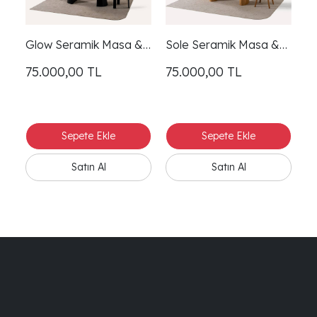
Glow Seramik Masa &
Sole Seramik Masa &
T
Sandalye
Sandalye
S
75.000,00
TL
75.000,00
TL
7