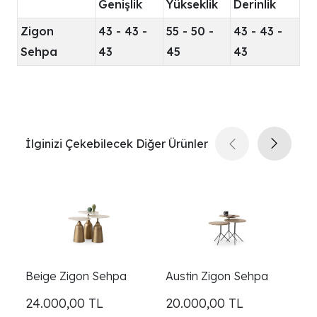
Genişlik
Yükseklik
Derinlik
Zigon
43 - 43 -
55 - 50 -
43 - 43 -
Sehpa
43
45
43
İlginizi Çekebilecek Diğer Ürünler
Beige Zigon Sehpa
Austin Zigon Sehpa
B
24.000,00
TL
20.000,00
TL
2