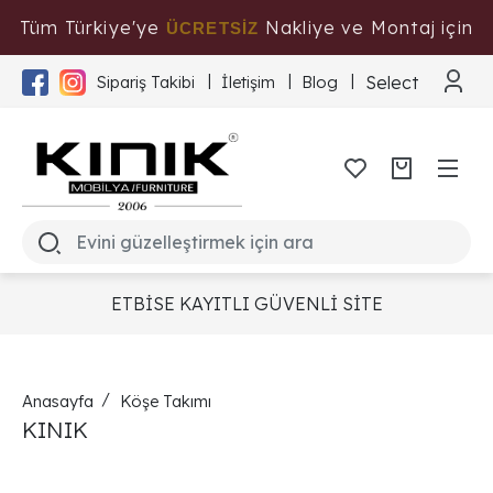
Tüm Türkiye'ye
Nakliye ve Montaj için
ÜCRETSİZ
Tıklayınız
Select Langua
Sipariş Takibi
İletişim
Blog
ETBİSE KAYITLI GÜVENLİ SİTE
Anasayfa
Köşe Takımı
KINIK