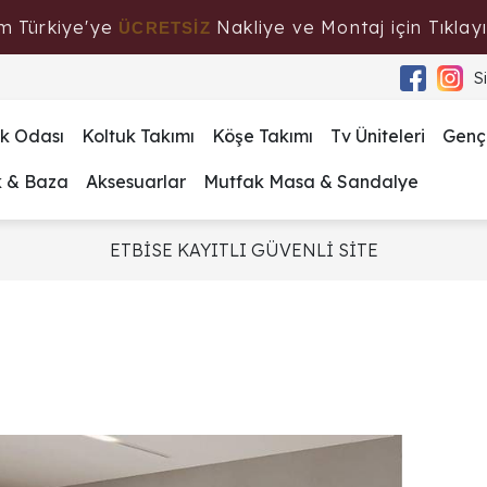
m Türkiye'ye
Nakliye ve Montaj için Tıklayı
ÜCRETSİZ
S
k Odası
Koltuk Takımı
Köşe Takımı
Tv Üniteleri
Genç
k & Baza
Aksesuarlar
Mutfak Masa & Sandalye
ETBİSE KAYITLI GÜVENLİ SİTE