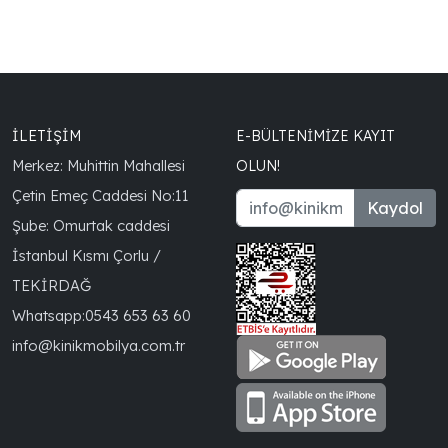
İLETİŞİM
E-BÜLTENIMIZE KAYIT
Merkez: Muhittin Mahallesi
OLUN!
Çetin Emeç Caddesi No:11
Kaydol
Şube: Omurtak caddesi
İstanbul Kısmı Çorlu /
TEKİRDAĞ
Whatsapp:
0543 653 63 60
info@kinikmobilya.com.tr