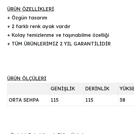
ÜRÜN ÖZELLİKLERİ
+ Özgün tasarım
+ 2 farklı renk ayak vardır
+ Kolay temizlenme ve taşınabilme özelliği
+ TÜM ÜRÜNLERİMİZ 2 YIL GARANTİLİDİR
ÜRÜN ÖLÇÜLERİ
GENİŞLİK
DERİNLİK
YÜKS
ORTA SEHPA
115
115
38