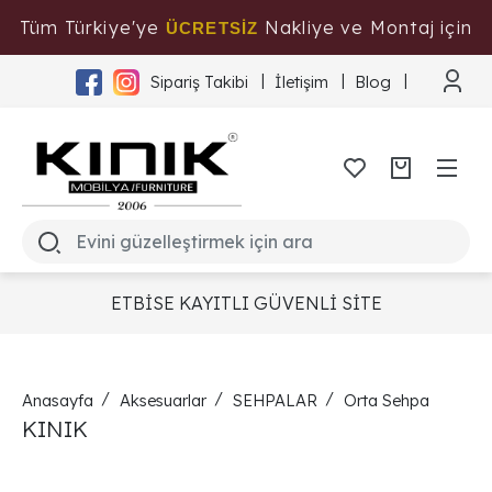
Tüm Türkiye'ye
Nakliye ve Montaj için
ÜCRETSİZ
Tıklayınız
Sipariş Takibi
İletişim
Blog
ETBİSE KAYITLI GÜVENLİ SİTE
Anasayfa
Aksesuarlar
SEHPALAR
Orta Sehpa
KINIK