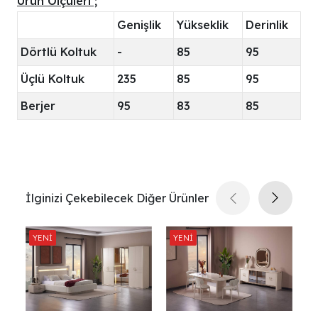
Ürün Ölçüleri ;
Genişlik
Yükseklik
Derinlik
Dörtlü Koltuk
-
85
95
Üçlü Koltuk
235
85
95
Berjer
95
83
85
İlginizi Çekebilecek Diğer Ürünler