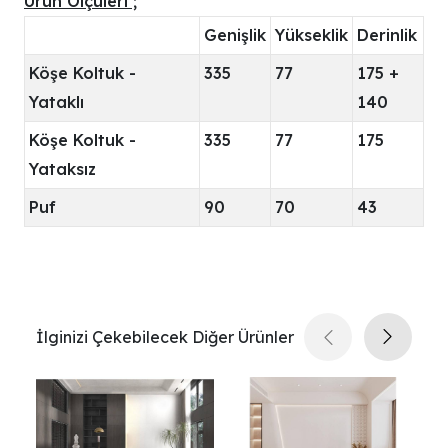
Ürün Ölçüleri ;
Genişlik
Yükseklik
Derinlik
Köşe Koltuk -
335
77
175 +
Yataklı
140
Köşe Koltuk -
335
77
175
Yataksız
Puf
90
70
43
İlginizi Çekebilecek Diğer Ürünler