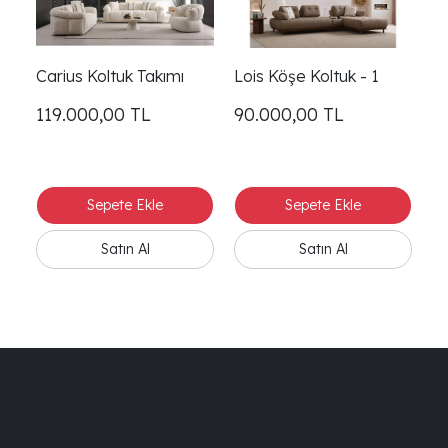
Carius Koltuk Takımı
Lois Köşe Koltuk - 1
Lo
119.000,00
TL
90.000,00
TL
9