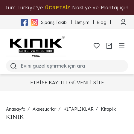
Tüm Türkiye'ye
Nakliye ve Montaj için
ÜCRETSİZ
Tıklayınız
Sipariş Takibi
İletişim
Blog
ETBİSE KAYITLI GÜVENLİ SİTE
Anasayfa
Aksesuarlar
KİTAPLIKLAR
Kitaplık
KINIK