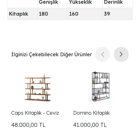
Genişlik
Yükseklik
Derinlik
Kitaplık
180
160
39
İlginizi Çekebilecek Diğer Ürünler
Caps Kitaplık - Ceviz
Domino Kitaplık
De
48.000,00
TL
41.000,00
TL
4