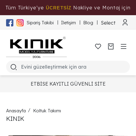
Tüm Türkiye'ye
Nakliye ve Montaj için
ÜCRETSİZ
Tıklayınız
Select Langua
Sipariş Takibi
İletişim
Blog
ETBİSE KAYITLI GÜVENLİ SİTE
Anasayfa
Koltuk Takımı
KINIK