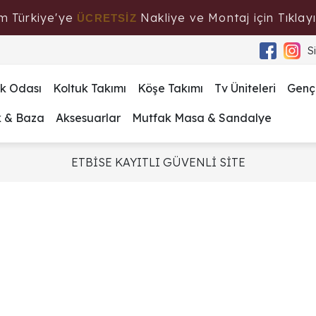
m Türkiye'ye
Nakliye ve Montaj için Tıklayı
ÜCRETSİZ
S
k Odası
Koltuk Takımı
Köşe Takımı
Tv Üniteleri
Genç
k & Baza
Aksesuarlar
Mutfak Masa & Sandalye
ETBİSE KAYITLI GÜVENLİ SİTE