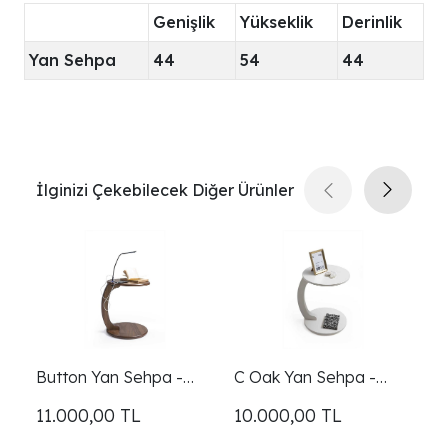
Genişlik
Yükseklik
Derinlik
Yan Sehpa
44
54
44
İlginizi Çekebilecek Diğer Ürünler
Button Yan Sehpa -
C Oak Yan Sehpa -
C
Ceviz
Beyaz
M
11.000,00
TL
10.000,00
TL
1