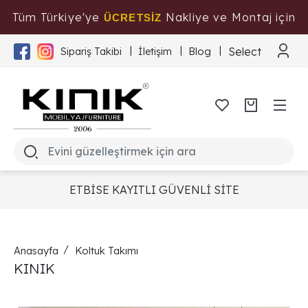
Tüm Türkiye'ye
Nakliye ve Montaj için
ÜCRETSİZ
Tıklayınız
Select Langua
Sipariş Takibi
İletişim
Blog
ETBİSE KAYITLI GÜVENLİ SİTE
Anasayfa
Koltuk Takımı
KINIK