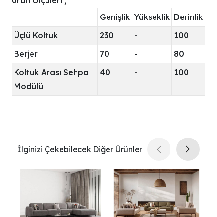
Ürün Ölçüleri ;
Genişlik
Yükseklik
Derinlik
Üçlü Koltuk
230
-
100
Berjer
70
-
80
Koltuk Arası Sehpa
40
-
100
Modülü
İlginizi Çekebilecek Diğer Ürünler