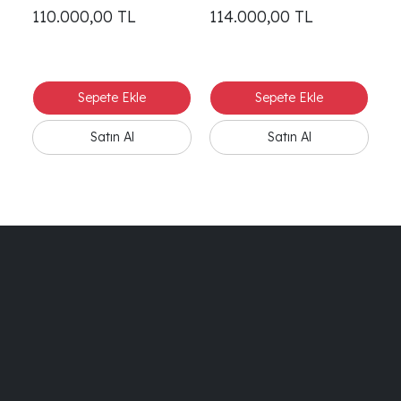
Yatak Odası
110.000,00
TL
114.000,00
TL
2