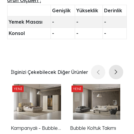
Ürün Ölçüleri ;
Genişlik
Yükseklik
Derinlik
Yemek Masası
-
-
-
Konsol
-
-
-
İlginizi Çekebilecek Diğer Ürünler
Kampanyalı - Bubble
Bubble Koltuk Takımı
Bu