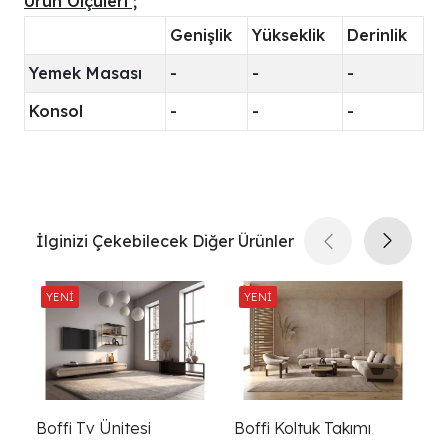
Ürün Ölçüleri ;
Genişlik
Yükseklik
Derinlik
Yemek Masası
-
-
-
Konsol
-
-
-
İlginizi Çekebilecek Diğer Ürünler
Boffi Tv Ünitesi
Boffi Koltuk Takımı
Bo