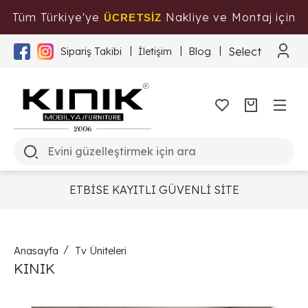
Tüm Türkiye'ye
Nakliye ve Montaj için
ÜCRETSİZ
Tıklayınız
Select Langua
Sipariş Takibi
İletişim
Blog
ETBİSE KAYITLI GÜVENLİ SİTE
Anasayfa
Tv Üniteleri
KINIK