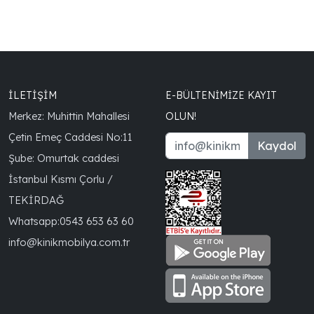
İLETİŞİM
E-BÜLTENIMIZE KAYIT
Merkez: Muhittin Mahallesi
OLUN!
Çetin Emeç Caddesi No:11
Kaydol
Şube: Omurtak caddesi
İstanbul Kısmı Çorlu /
TEKİRDAĞ
Whatsapp:
0543 653 63 60
info@kinikmobilya.com.tr