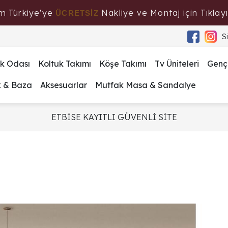
m Türkiye'ye
Nakliye ve Montaj için Tıklayı
ÜCRETSİZ
S
k Odası
Koltuk Takımı
Köşe Takımı
Tv Üniteleri
Genç
k & Baza
Aksesuarlar
Mutfak Masa & Sandalye
ETBİSE KAYITLI GÜVENLİ SİTE