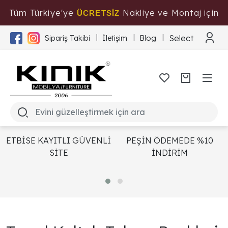
Tüm Türkiye'ye
Nakliye ve Montaj için
ÜCRETSİZ
Tıklayınız
Select Langua
Sipariş Takibi
İletişim
Blog
ETBİSE KAYITLI GÜVENLİ
PEŞİN ÖDEMEDE %10
SİTE
İNDİRİM